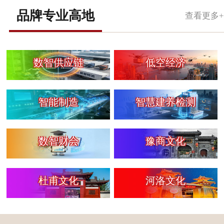
品牌专业高地
查看更多+
数智供应链
低空经济
智能制造
智慧建养检测
数智财会
豫商文化
杜甫文化
河洛文化